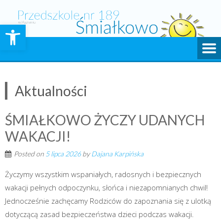
Skip
to
Otwórz pasek narzędzi
content
Aktualności
ŚMIAŁKOWO ŻYCZY UDANYCH
WAKACJI!
Posted on
5 lipca 2026
by
Dajana Karpińska
Życzymy wszystkim wspaniałych, radosnych i bezpiecznych
wakacji pełnych odpoczynku, słońca i niezapomnianych chwil!
Jednocześnie zachęcamy Rodziców do zapoznania się z ulotką
dotyczącą zasad bezpieczeństwa dzieci podczas wakacji.